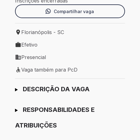
Inscrições encerradas
Compartilhar vaga
Florianópolis - SC
Local de trabalho: Florianópolis - SC
Efetivo
Tipo de vaga: Efetivo
Presencial
Modelo de trabalho: Presencial
Vaga também para PcD
Vaga também para PcD
Ir para candidatura
DESCRIÇÃO DA VAGA
RESPONSABILIDADES E
ATRIBUIÇÕES